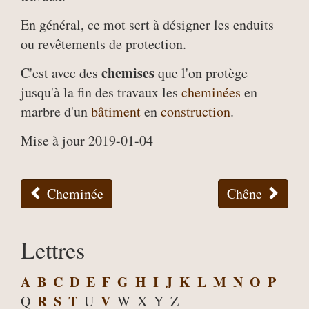
En général, ce mot sert à désigner les enduits
ou revêtements de protection.
chemises
C'est avec des
que l'on protège
jusqu'à la fin des travaux les
cheminées
en
marbre d'un
bâtiment
en
construction
.
Mise à jour 2019-01-04
Cheminée
Chêne
Lettres
A
B
C
D
E
F
G
H
I
J
K
L
M
N
O
P
R
S
T
V
Q
U
W
X
Y
Z