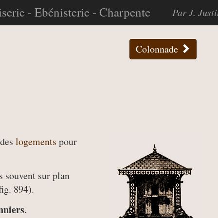
serie - Ebénisterie - Charpente
Par J. Just
Colonnade
 des
logements
pour
s souvent sur plan
fig. 894).
nniers
.