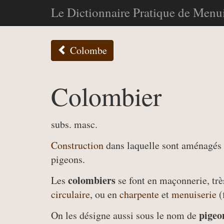
Le Dictionnaire Pratique de Menui
Colombe
Colombier
subs. masc.
Construction
dans laquelle sont aménagés
pigeons.
colombiers
Les
se font en maçonnerie, trè
circulaire
, ou en
charpente
et
menuiserie
(
pigeo
On les désigne aussi sous le nom de