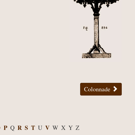
Colonnade
O
P
R
S
T
V
Q
U
W
X
Y
Z