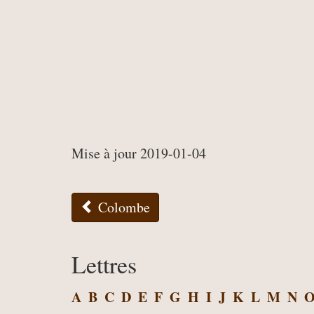
Mise à jour 2019-01-04
Colombe
Lettres
A
B
C
D
E
F
G
H
I
J
K
L
M
N