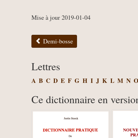
Mise à jour 2019-01-04
Demi-bosse
Lettres
A
B
C
D
E
F
G
H
I
J
K
L
M
N
Ce dictionnaire en versio