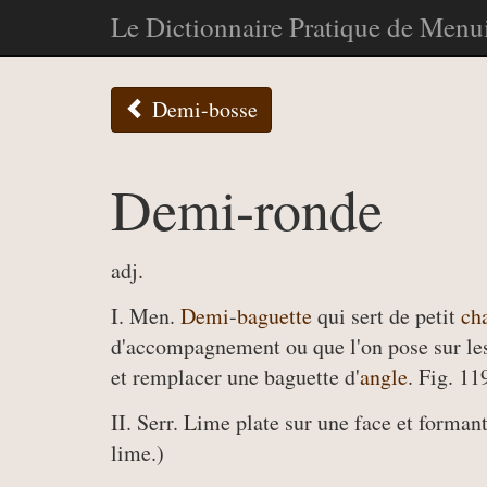
Le Dictionnaire Pratique de Menui
Demi-bosse
Demi-ronde
adj.
I. Men.
Demi
-
baguette
qui sert de petit
ch
d'accompagnement ou que l'on pose sur l
et remplacer une baguette d'
angle
. Fig. 11
II. Serr. Lime plate sur une face et forman
lime.)