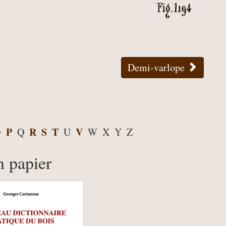
Demi-varlope
O
P
R
S
T
V
Q
U
W
X
Y
Z
n papier