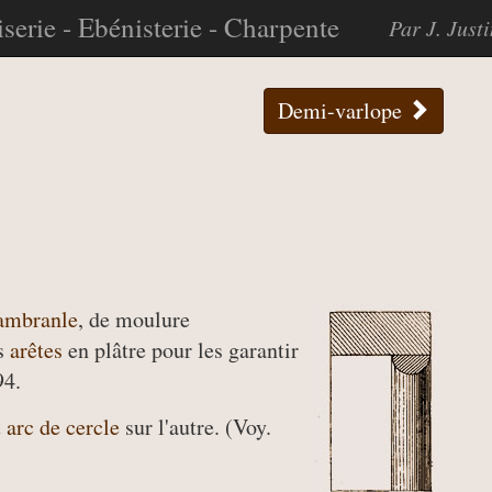
serie - Ebénisterie - Charpente
Par J. Just
Demi-varlope
ambranle
, de moulure
es
arêtes
en plâtre pour les garantir
94.
t
arc de cercle
sur l'autre. (Voy.