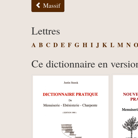
Massif
Lettres
A
B
C
D
E
F
G
H
I
J
K
L
M
N
Ce dictionnaire en versio