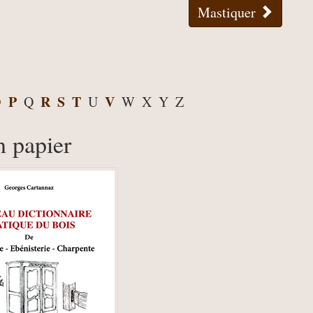
Mastiquer
O
P
R
S
T
V
Q
U
W
X
Y
Z
n papier