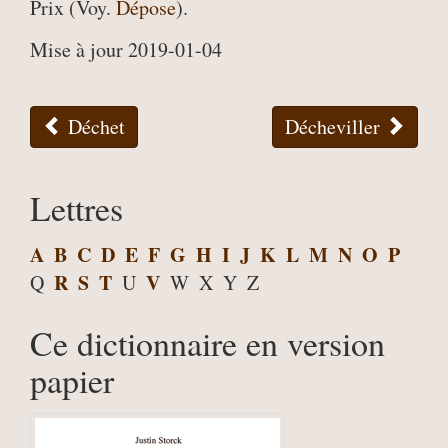
Prix (Voy.
Dépose
).
Mise à jour 2019-01-04
Déchet
Décheviller
Lettres
A
B
C
D
E
F
G
H
I
J
K
L
M
N
O
P
R
S
T
V
Q
U
W
X
Y
Z
Ce dictionnaire en version
papier