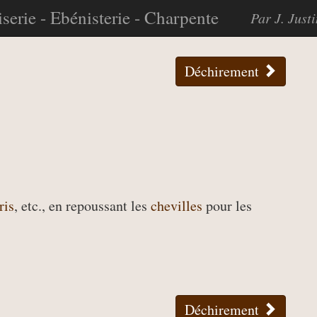
serie - Ebénisterie - Charpente
Par J. Just
Déchirement
ris
, etc., en repoussant les
chevilles
pour les
Déchirement