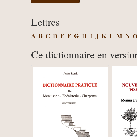
Lettres
A
B
C
D
E
F
G
H
I
J
K
L
M
N
Ce dictionnaire en versio