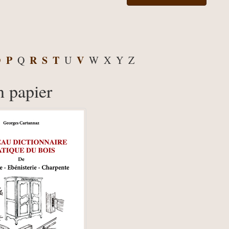
O
P
R
S
T
V
Q
U
W
X
Y
Z
n papier