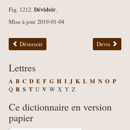
Dévidoir
Fig. 1212.
.
Mise à jour 2019-01-04
Déversoir
Devis
Lettres
A
B
C
D
E
F
G
H
I
J
K
L
M
N
O
P
R
S
T
V
Q
U
W
X
Y
Z
Ce dictionnaire en version
papier