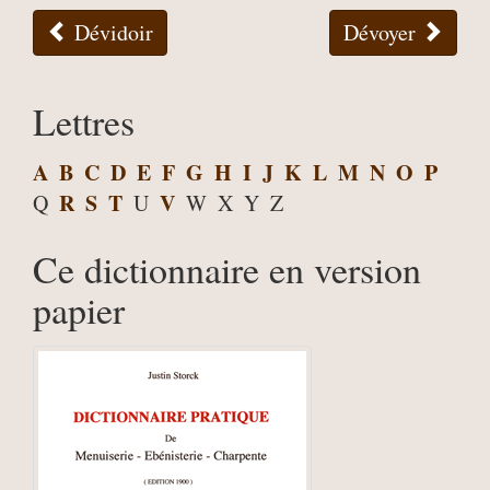
Dévidoir
Dévoyer
Lettres
A
B
C
D
E
F
G
H
I
J
K
L
M
N
O
P
R
S
T
V
Q
U
W
X
Y
Z
Ce dictionnaire en version
papier