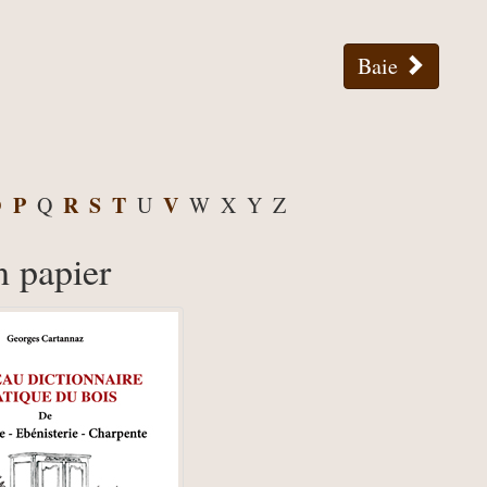
Baie
O
P
R
S
T
V
Q
U
W
X
Y
Z
n papier