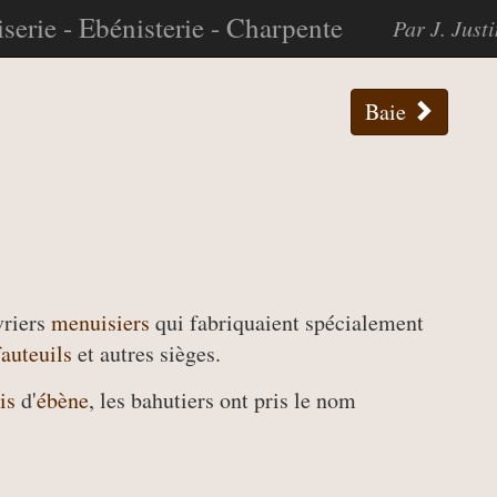
serie - Ebénisterie - Charpente
Par J. Just
Baie
vriers
menuisiers
qui fabriquaient spécialement
fauteuils
et autres sièges.
is
d'
ébène
, les bahutiers ont pris le nom