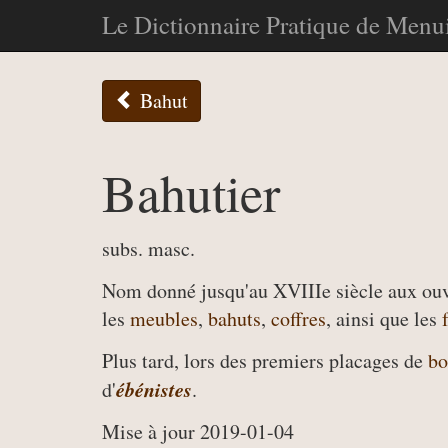
Le Dictionnaire Pratique de Menui
Bahut
Bahutier
subs. masc.
Nom donné jusqu'au XVIIIe siècle aux ou
les
meubles
,
bahuts
,
coffres
, ainsi que les
Plus tard, lors des premiers placages de
bo
ébénistes
d'
.
Mise à jour 2019-01-04