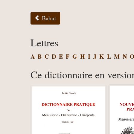
Bahut
Lettres
A
B
C
D
E
F
G
H
I
J
K
L
M
N
Ce dictionnaire en versio