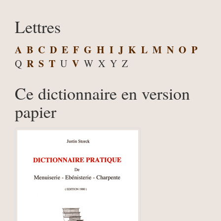
Lettres
A
B
C
D
E
F
G
H
I
J
K
L
M
N
O
P
R
S
T
V
Q
U
W
X
Y
Z
Ce dictionnaire en version
papier