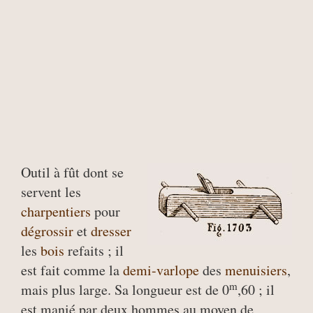
Outil à fût dont se
servent les
charpentiers
pour
dégrossir
et
dresser
les
bois
refaits ; il
est fait comme la
demi-varlope
des
menuisiers
,
m
mais plus large. Sa longueur est de 0
,60 ; il
est manié par deux hommes au moyen de