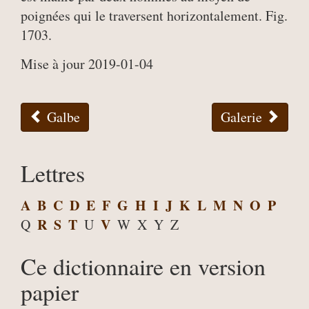
poignées qui le traversent horizontalement. Fig.
1703.
Mise à jour 2019-01-04
Galbe
Galerie
Lettres
A
B
C
D
E
F
G
H
I
J
K
L
M
N
O
P
R
S
T
V
Q
U
W
X
Y
Z
Ce dictionnaire en version
papier