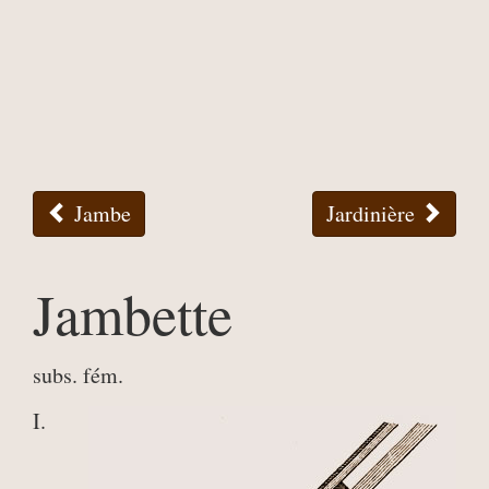
Jambe
Jardinière
Jambette
subs. fém.
I.