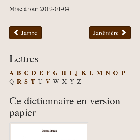
Mise à jour 2019-01-04
Jambe
Jardinière
Lettres
A
B
C
D
E
F
G
H
I
J
K
L
M
N
O
P
R
S
T
V
Q
U
W
X
Y
Z
Ce dictionnaire en version
papier