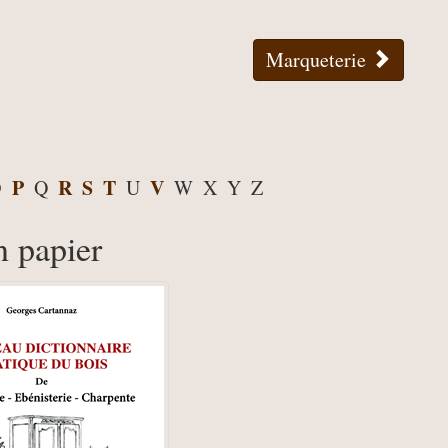
Marqueterie
O
P
R
S
T
V
Q
U
W
X
Y
Z
n papier