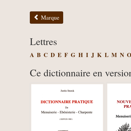
Marque
Lettres
A
B
C
D
E
F
G
H
I
J
K
L
M
N
Ce dictionnaire en versio