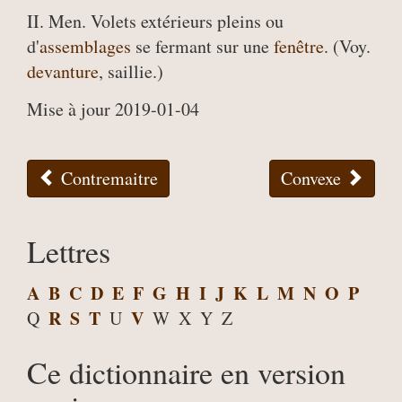
II. Men. Volets extérieurs pleins ou
d'
assemblages
se fermant sur une
fenêtre
. (Voy.
devanture
, saillie.)
Mise à jour 2019-01-04
Contremaitre
Convexe
Lettres
A
B
C
D
E
F
G
H
I
J
K
L
M
N
O
P
R
S
T
V
Q
U
W
X
Y
Z
Ce dictionnaire en version