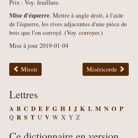
Prix : Voy. feuillure.
Mise d'équerre
. Mettre à
angle
droit, à l'aide
de l'équerre, les rives adjacentes d'une pièce de
bois que l'on corroyé. (Voy.
corroyer
.)
Mise à jour 2019-01-04
Miroir
Miséricorde
Lettres
A
B
C
D
E
F
G
H
I
J
K
L
M
N
O
P
R
S
T
V
Q
U
W
X
Y
Z
Ce dictionnaire en version