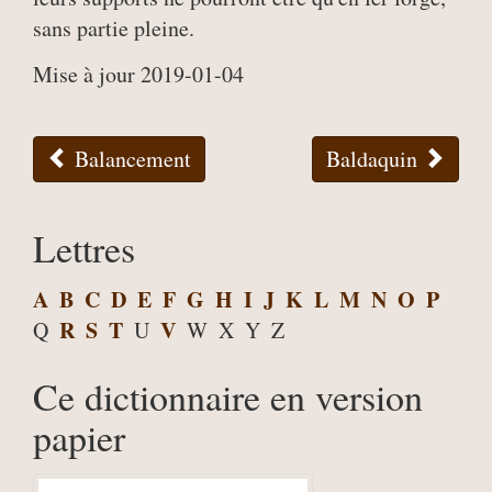
sans partie pleine.
Mise à jour 2019-01-04
Balancement
Baldaquin
Lettres
A
B
C
D
E
F
G
H
I
J
K
L
M
N
O
P
R
S
T
V
Q
U
W
X
Y
Z
Ce dictionnaire en version
papier