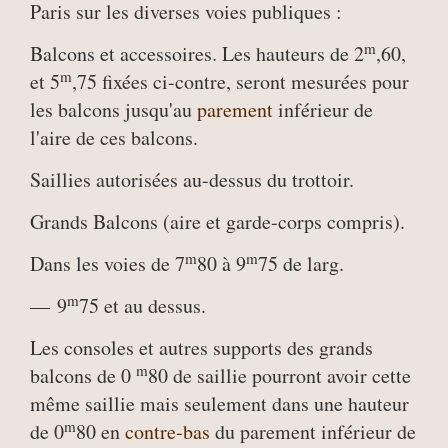
Paris sur les diverses voies publiques :
m
Balcons et accessoires. Les hauteurs de 2
,60,
m
et 5
,75 fixées ci-contre, seront mesurées pour
les balcons jusqu'au
parement
inférieur de
l'aire de ces balcons.
Saillies autorisées au-dessus du trottoir.
Grands Balcons (aire et garde-corps compris).
m
m
Dans les voies de 7
80 à 9
75 de larg.
m
— 9
75 et au dessus.
Les consoles et autres supports des grands
m
balcons de 0
80 de saillie pourront avoir cette
même saillie mais seulement dans une hauteur
m
de 0
80 en
contre-bas
du parement inférieur de