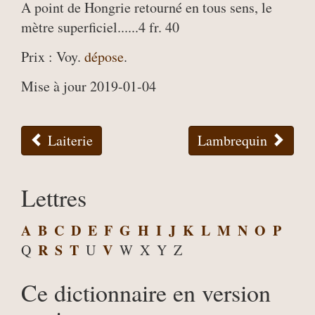
A point de Hongrie retourné en tous sens, le
mètre superficiel......4 fr. 40
Prix : Voy.
dépose
.
Mise à jour 2019-01-04
Laiterie
Lambrequin
Lettres
A
B
C
D
E
F
G
H
I
J
K
L
M
N
O
P
R
S
T
V
Q
U
W
X
Y
Z
Ce dictionnaire en version