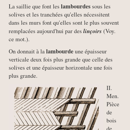
lambourdes
La saillie que font les
sous les
solives et les tranchées qu'elles nécessitent
dans les murs font qu'elles sont le plus souvent
linçoirs
remplacées aujourd'hui par des
(Voy.
ce mot.).
lambourde
On donnait à la
une épaisseur
verticale deux fois plus grande que celle des
solives et une épaisseur horizontale une fois
plus grande.
II.
Men.
Pièce
de
bois
de