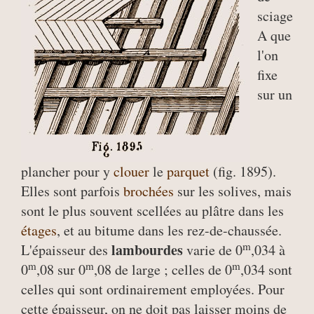
sciage
A que
l'on
fixe
sur un
plancher pour y
clouer
le
parquet
(fig. 1895).
Elles sont parfois
brochées
sur les solives, mais
sont le plus souvent scellées au plâtre dans les
étages
, et au bitume dans les rez-de-chaussée.
m
lambourdes
L'épaisseur des
varie de 0
,034 à
m
m
m
0
,08 sur 0
,08 de large ; celles de 0
,034 sont
celles qui sont ordinairement employées. Pour
cette épaisseur, on ne doit pas laisser moins de