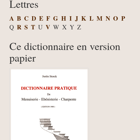
Lettres
A
B
C
D
E
F
G
H
I
J
K
L
M
N
O
P
R
S
T
V
Q
U
W
X
Y
Z
Ce dictionnaire en version
papier