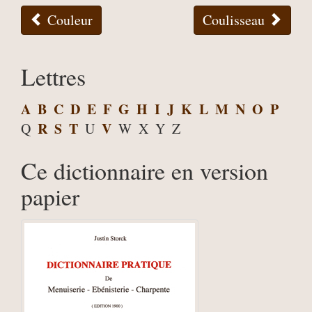
Couleur
Coulisseau
Lettres
A
B
C
D
E
F
G
H
I
J
K
L
M
N
O
P
R
S
T
V
Q
U
W
X
Y
Z
Ce dictionnaire en version
papier