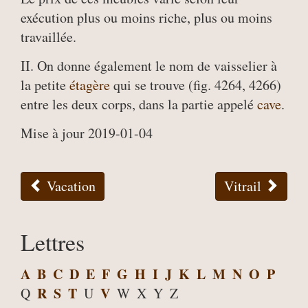
exécution plus ou moins riche, plus ou moins
travaillée.
II. On donne également le nom de vaisselier à
la petite
étagère
qui se trouve (fig. 4264, 4266)
entre les deux corps, dans la partie appelé
cave
.
Mise à jour 2019-01-04
Vacation
Vitrail
Lettres
A
B
C
D
E
F
G
H
I
J
K
L
M
N
O
P
R
S
T
V
Q
U
W
X
Y
Z